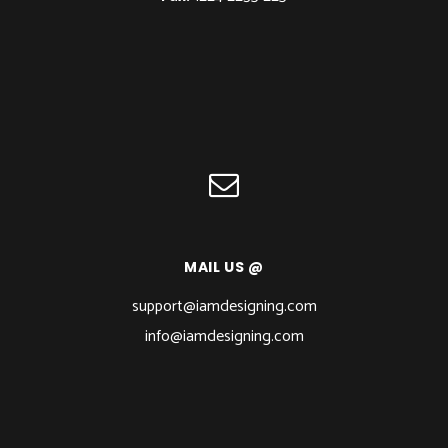
MAIL US @
support@iamdesigning.com
info@iamdesigning.com