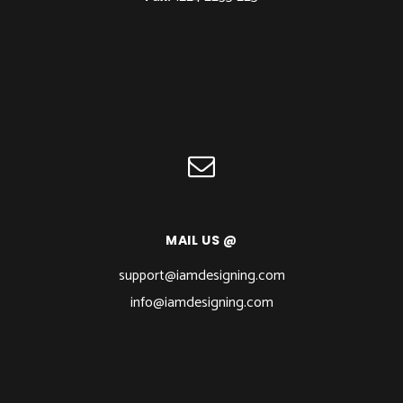
MAIL US @
support@iamdesigning.com
info@iamdesigning.com