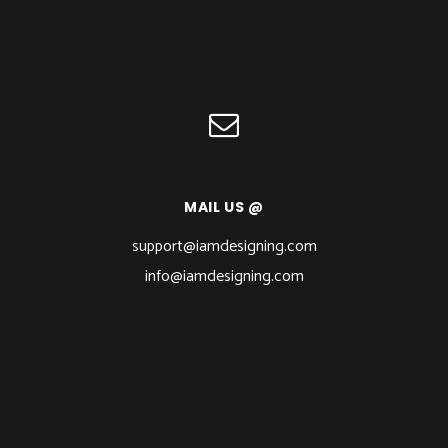
MAIL US @
support@iamdesigning.com
info@iamdesigning.com