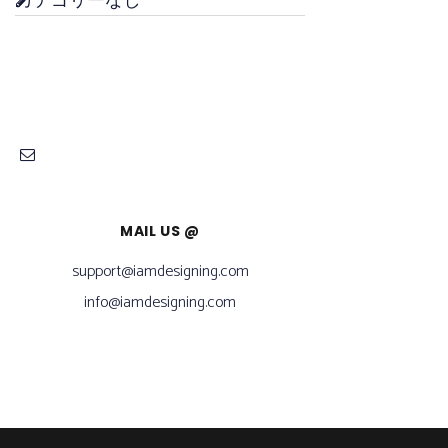
カテゴリーなし
MAIL US @
support@iamdesigning.com
info@iamdesigning.com