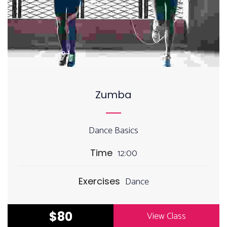
Zumba
Dance Basics
12:00
Time
Dance
Exercises
$80
View Class