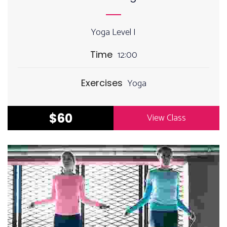
Yoga Level I
12:00
Time
Yoga
Exercises
$60
View Class