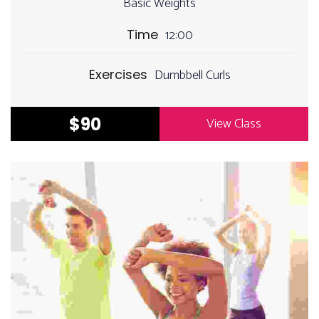
Basic Weights
12:00
Time
Dumbbell Curls
Exercises
$90
View Class