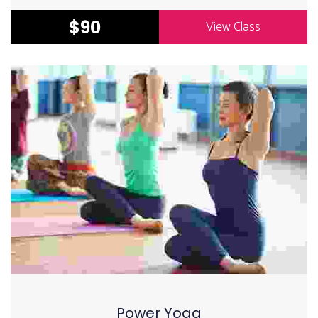
$90
View Class
Power Yoga